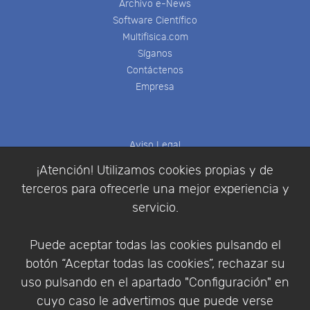
Archivo e-News
Software Científico
Multifisica.com
Síganos
Contáctenos
Empresa
Aviso Legal
Política de Cookies
¡Atención! Utilizamos cookies propias y de
Política de Privacidad
terceros para ofrecerle una mejor experiencia y
Condiciones de compra
servicio.
Identificarse
Registrarse
Puede aceptar todas las cookies pulsando el
botón “Aceptar todas las cookies”, rechazar su
uso pulsando en el apartado "Configuración" en
cuyo caso le advertimos que puede verse