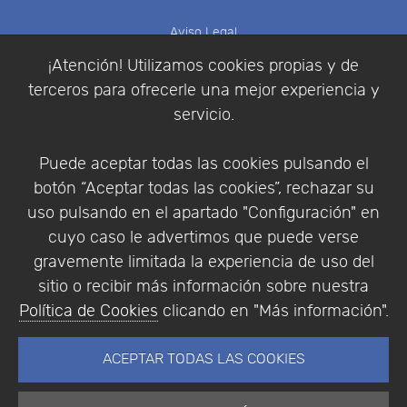
Aviso Legal
Política de Cookies
¡Atención! Utilizamos cookies propias y de
Política de Privacidad
terceros para ofrecerle una mejor experiencia y
Condiciones de compra
servicio.
Identificarse
Registrarse
Puede aceptar todas las cookies pulsando el
botón “Aceptar todas las cookies”, rechazar su
uso pulsando en el apartado "Configuración" en
cuyo caso le advertimos que puede verse
Empresa
|
Aviso Legal
|
Política de Privacidad
|
gravemente limitada la experiencia de uso del
Política de Cookies
sitio o recibir más información sobre nuestra
© Copyright 1994 - 2026. Addlink Software
Política de Cookies
clicando en "Más información".
Científico, S.L.
Distribuidor de soluciones software para España y
ACEPTAR TODAS LAS COOKIES
Portugal.