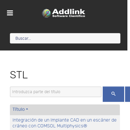
STL
Introduzca parte del título
Título
Integración de un Implante CAD en un escáner de
cráneo con COMSOL Multiphysics®