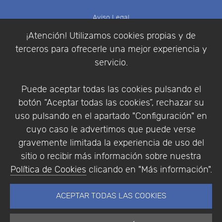
Aviso Legal
Política de Cookies
¡Atención! Utilizamos cookies propias y de
Política de Privacidad
terceros para ofrecerle una mejor experiencia y
Condiciones de compra
servicio.
Identificarse
Registrarse
Puede aceptar todas las cookies pulsando el
botón “Aceptar todas las cookies”, rechazar su
uso pulsando en el apartado "Configuración" en
cuyo caso le advertimos que puede verse
Empresa
|
Aviso Legal
|
Política de Privacidad
|
gravemente limitada la experiencia de uso del
Política de Cookies
sitio o recibir más información sobre nuestra
© Copyright 1994 - 2026. Addlink Software
Política de Cookies
clicando en "Más información".
Científico, S.L.
Distribuidor de soluciones software para España y
ACEPTAR TODAS LAS COOKIES
Portugal.