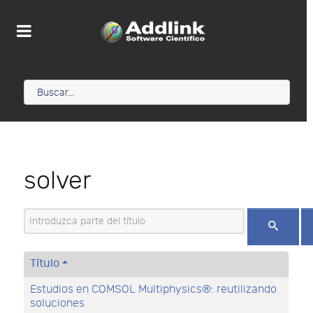
solver
Introduzca parte del título
Título
Estudios en COMSOL Multiphysics®: reutilizando
soluciones