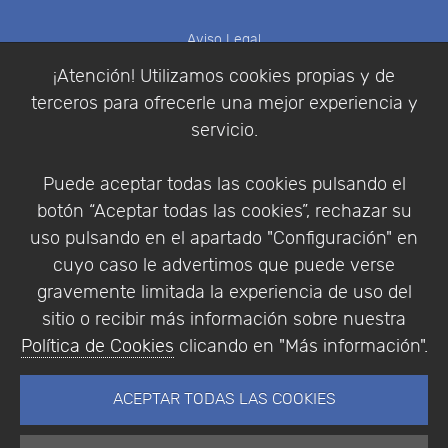
Aviso Legal
Política de Cookies
¡Atención! Utilizamos cookies propias y de
Política de Privacidad
terceros para ofrecerle una mejor experiencia y
Condiciones de compra
servicio.
Identificarse
Registrarse
Puede aceptar todas las cookies pulsando el
botón “Aceptar todas las cookies”, rechazar su
uso pulsando en el apartado "Configuración" en
cuyo caso le advertimos que puede verse
Empresa
|
Aviso Legal
|
Política de Privacidad
|
gravemente limitada la experiencia de uso del
Política de Cookies
sitio o recibir más información sobre nuestra
© Copyright 1994 - 2026. Addlink Software
Política de Cookies
clicando en "Más información".
Científico, S.L.
Distribuidor de soluciones software para España y
ACEPTAR TODAS LAS COOKIES
Portugal.