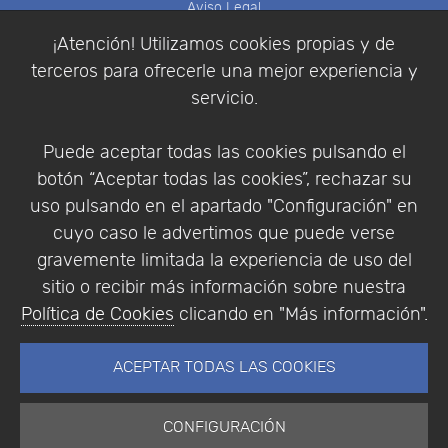
Aviso Legal
Política de Cookies
¡Atención! Utilizamos cookies propias y de
Política de Privacidad
terceros para ofrecerle una mejor experiencia y
Condiciones de compra
servicio.
Identificarse
Registrarse
Puede aceptar todas las cookies pulsando el
botón “Aceptar todas las cookies”, rechazar su
uso pulsando en el apartado "Configuración" en
cuyo caso le advertimos que puede verse
Empresa
|
Aviso Legal
|
Política de Privacidad
|
gravemente limitada la experiencia de uso del
Política de Cookies
sitio o recibir más información sobre nuestra
© Copyright 1994 - 2026. Addlink Software
Política de Cookies
clicando en "Más información".
Científico, S.L.
Distribuidor de soluciones software para España y
ACEPTAR TODAS LAS COOKIES
Portugal.
CONFIGURACIÓN