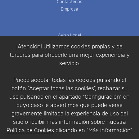
Contáctenos
Empresa
Aviso Legal
Política de Cookies
¡Atención! Utilizamos cookies propias y de
Política de Privacidad
terceros para ofrecerle una mejor experiencia y
Condiciones de compra
servicio.
Identificarse
Registrarse
Puede aceptar todas las cookies pulsando el
botón “Aceptar todas las cookies”, rechazar su
uso pulsando en el apartado "Configuración" en
cuyo caso le advertimos que puede verse
Empresa
|
Aviso Legal
|
Política de Privacidad
|
gravemente limitada la experiencia de uso del
Política de Cookies
sitio o recibir más información sobre nuestra
© Copyright 1994 - 2026. Addlink Software
Política de Cookies
clicando en "Más información".
Científico, S.L.