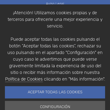
Aviso Legal
Política de Cookies
¡Atención! Utilizamos cookies propias y de
Política de Privacidad
terceros para ofrecerle una mejor experiencia y
Condiciones de compra
servicio.
Identificarse
Registrarse
Puede aceptar todas las cookies pulsando el
botón “Aceptar todas las cookies”, rechazar su
uso pulsando en el apartado "Configuración" en
cuyo caso le advertimos que puede verse
Empresa
|
Aviso Legal
|
Política de Privacidad
|
gravemente limitada la experiencia de uso del
Política de Cookies
sitio o recibir más información sobre nuestra
© Copyright 1994 - 2026. Addlink Software
Política de Cookies
clicando en "Más información".
Científico, S.L.
Distribuidor de soluciones software para España y
ACEPTAR TODAS LAS COOKIES
Portugal.
CONFIGURACIÓN