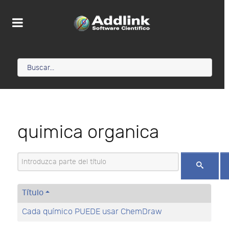
quimica organica
Introduzca parte del título
Título
Cada químico PUEDE usar ChemDraw