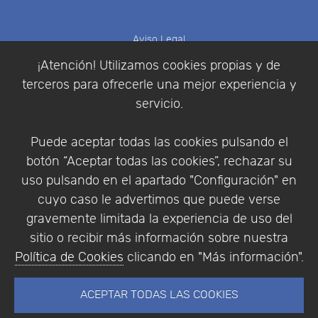
Aviso Legal
Política de Cookies
¡Atención! Utilizamos cookies propias y de
Política de Privacidad
terceros para ofrecerle una mejor experiencia y
Condiciones de compra
servicio.
Identificarse
Registrarse
Puede aceptar todas las cookies pulsando el
botón “Aceptar todas las cookies”, rechazar su
uso pulsando en el apartado "Configuración" en
cuyo caso le advertimos que puede verse
Empresa
|
Aviso Legal
|
Política de Privacidad
|
gravemente limitada la experiencia de uso del
Política de Cookies
sitio o recibir más información sobre nuestra
© Copyright 1994 - 2026. Addlink Software
Política de Cookies
clicando en "Más información".
Científico, S.L.
Distribuidor de soluciones software para España y
ACEPTAR TODAS LAS COOKIES
Portugal.