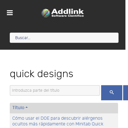
quick designs
Introduzca parte del título
Título
Cómo usar el DOE para descubrir alérgenos
ocultos más rápidamente con Minitab Quick