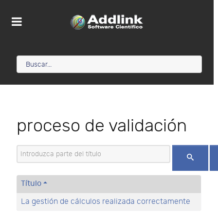
proceso de validación
Introduzca parte del título
Título
La gestión de cálculos realizada correctamente