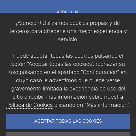
Aviso Legal
Política de Cookies
¡Atención! Utilizamos cookies propias y de
Política de Privacidad
terceros para ofrecerle una mejor experiencia y
Condiciones de compra
servicio.
Identificarse
Registrarse
Puede aceptar todas las cookies pulsando el
botón “Aceptar todas las cookies”, rechazar su
uso pulsando en el apartado "Configuración" en
cuyo caso le advertimos que puede verse
Empresa
|
Aviso Legal
|
Política de Privacidad
|
gravemente limitada la experiencia de uso del
Política de Cookies
sitio o recibir más información sobre nuestra
© Copyright 1994 - 2026. Addlink Software
Política de Cookies
clicando en "Más información".
Científico, S.L.
Distribuidor de soluciones software para España y
ACEPTAR TODAS LAS COOKIES
Portugal.