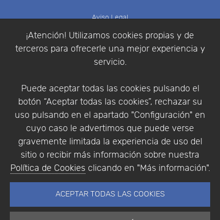
Aviso Legal
Política de Cookies
¡Atención! Utilizamos cookies propias y de
Política de Privacidad
terceros para ofrecerle una mejor experiencia y
Condiciones de compra
servicio.
Identificarse
Registrarse
Puede aceptar todas las cookies pulsando el
botón “Aceptar todas las cookies”, rechazar su
uso pulsando en el apartado "Configuración" en
cuyo caso le advertimos que puede verse
Empresa
|
Aviso Legal
|
Política de Privacidad
|
gravemente limitada la experiencia de uso del
Política de Cookies
sitio o recibir más información sobre nuestra
© Copyright 1994 - 2026. Addlink Software
Política de Cookies
clicando en "Más información".
Científico, S.L.
Distribuidor de soluciones software para España y
ACEPTAR TODAS LAS COOKIES
Portugal.