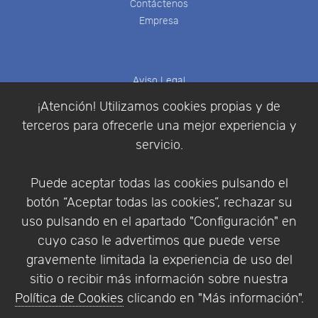
Contáctenos
Empresa
Aviso Legal
Política de Cookies
¡Atención! Utilizamos cookies propias y de
Política de Privacidad
terceros para ofrecerle una mejor experiencia y
Condiciones de compra
servicio.
Identificarse
Registrarse
Puede aceptar todas las cookies pulsando el
botón “Aceptar todas las cookies”, rechazar su
uso pulsando en el apartado "Configuración" en
cuyo caso le advertimos que puede verse
Empresa
|
Aviso Legal
|
Política de Privacidad
|
gravemente limitada la experiencia de uso del
Política de Cookies
sitio o recibir más información sobre nuestra
© Copyright 1994 - 2026. Addlink Software
Política de Cookies
clicando en "Más información".
Científico, S.L.