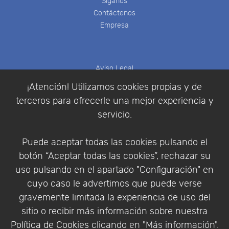
Síganos
Contáctenos
Empresa
Aviso Legal
Política de Cookies
¡Atención! Utilizamos cookies propias y de
Política de Privacidad
terceros para ofrecerle una mejor experiencia y
Condiciones de compra
servicio.
Identificarse
Registrarse
Puede aceptar todas las cookies pulsando el
botón “Aceptar todas las cookies”, rechazar su
uso pulsando en el apartado "Configuración" en
cuyo caso le advertimos que puede verse
Empresa
|
Aviso Legal
|
Política de Privacidad
|
gravemente limitada la experiencia de uso del
Política de Cookies
sitio o recibir más información sobre nuestra
© Copyright 1994 - 2026. Addlink Software
Política de Cookies
clicando en "Más información".