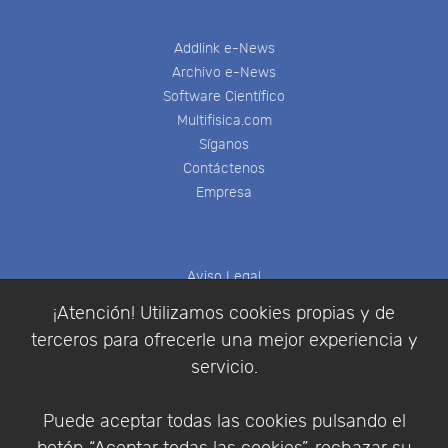
Addlink e-News
Archivo e-News
Software Científico
Multifisica.com
Síganos
Contáctenos
Empresa
Aviso Legal
Política de Cookies
¡Atención! Utilizamos cookies propias y de
Política de Privacidad
terceros para ofrecerle una mejor experiencia y
Condiciones de compra
servicio.
Identificarse
Registrarse
Puede aceptar todas las cookies pulsando el