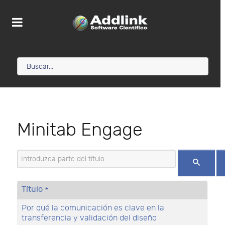
Minitab Engage
Introduzca parte del título
Título
Por qué la comunicación es clave en la
transferencia y validación del diseño