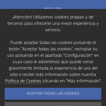
Aviso Legal
Política de Cookies
¡Atención! Utilizamos cookies propias y de
Política de Privacidad
terceros para ofrecerle una mejor experiencia y
Condiciones de compra
servicio.
Identificarse
Registrarse
Puede aceptar todas las cookies pulsando el
botón “Aceptar todas las cookies”, rechazar su
uso pulsando en el apartado "Configuración" en
cuyo caso le advertimos que puede verse
Empresa
|
Aviso Legal
|
Política de Privacidad
|
gravemente limitada la experiencia de uso del
Política de Cookies
sitio o recibir más información sobre nuestra
© Copyright 1994 - 2026. Addlink Software
Política de Cookies
clicando en "Más información".
Científico, S.L.
Distribuidor de soluciones software para España y
ACEPTAR TODAS LAS COOKIES
Portugal.