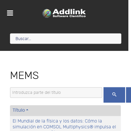
MEMS
Introduzca parte del título
Título
El Mundial de la física y los datos: Cómo la
simulación en COMSOL Multiphysics® impulsa el