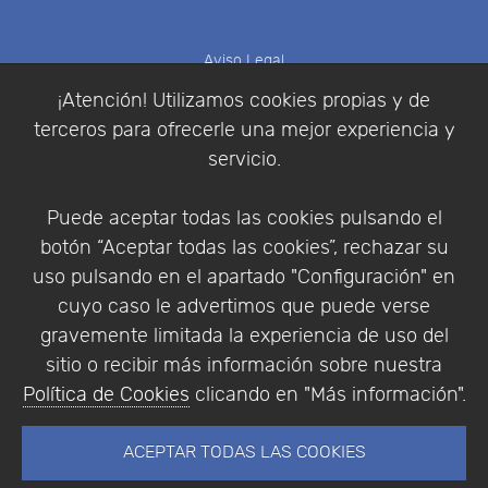
Aviso Legal
Política de Cookies
¡Atención! Utilizamos cookies propias y de
Política de Privacidad
terceros para ofrecerle una mejor experiencia y
Condiciones de compra
servicio.
Identificarse
Registrarse
Puede aceptar todas las cookies pulsando el
botón “Aceptar todas las cookies”, rechazar su
uso pulsando en el apartado "Configuración" en
cuyo caso le advertimos que puede verse
Empresa
|
Aviso Legal
|
Política de Privacidad
|
gravemente limitada la experiencia de uso del
Política de Cookies
sitio o recibir más información sobre nuestra
© Copyright 1994 - 2026. Addlink Software
Política de Cookies
clicando en "Más información".
Científico, S.L.
Distribuidor de soluciones software para España y
ACEPTAR TODAS LAS COOKIES
Portugal.