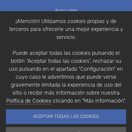
Aviso Legal
Política de Cookies
¡Atención! Utilizamos cookies propias y de
Política de Privacidad
terceros para ofrecerle una mejor experiencia y
Condiciones de compra
servicio.
Identificarse
Registrarse
Puede aceptar todas las cookies pulsando el
botón “Aceptar todas las cookies”, rechazar su
uso pulsando en el apartado "Configuración" en
cuyo caso le advertimos que puede verse
Empresa
|
Aviso Legal
|
Política de Privacidad
|
gravemente limitada la experiencia de uso del
Política de Cookies
sitio o recibir más información sobre nuestra
© Copyright 1994 - 2026. Addlink Software
Política de Cookies
clicando en "Más información".
Científico, S.L.
Distribuidor de soluciones software para España y
ACEPTAR TODAS LAS COOKIES
Portugal.