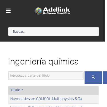
ingeniería química
Introduzca parte del título
Título
Novedades en COMSOL Multiphysics 5.3a