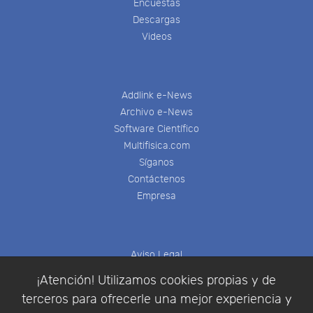
Encuestas
Descargas
Videos
Addlink e-News
Archivo e-News
Software Científico
Multifisica.com
Síganos
Contáctenos
Empresa
Aviso Legal
Política de Cookies
¡Atención! Utilizamos cookies propias y de
Política de Privacidad
terceros para ofrecerle una mejor experiencia y
Condiciones de compra