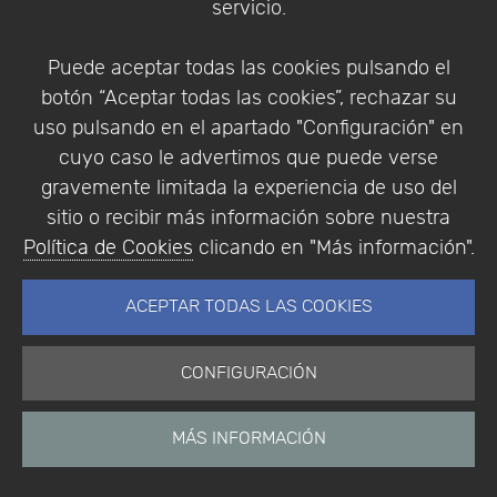
servicio.
Identificarse
Registrarse
Puede aceptar todas las cookies pulsando el
botón “Aceptar todas las cookies”, rechazar su
uso pulsando en el apartado "Configuración" en
cuyo caso le advertimos que puede verse
Empresa
|
Aviso Legal
|
Política de Privacidad
|
gravemente limitada la experiencia de uso del
Política de Cookies
sitio o recibir más información sobre nuestra
© Copyright 1994 - 2026. Addlink Software
Política de Cookies
clicando en "Más información".
Científico, S.L.
Distribuidor de soluciones software para España y
ACEPTAR TODAS LAS COOKIES
Portugal.
CONFIGURACIÓN
MÁS INFORMACIÓN