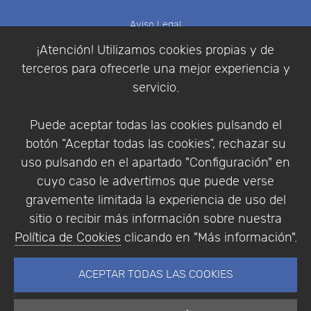
Aviso Legal
Política de Cookies
¡Atención! Utilizamos cookies propias y de
Política de Privacidad
terceros para ofrecerle una mejor experiencia y
Condiciones de compra
servicio.
Identificarse
Registrarse
Puede aceptar todas las cookies pulsando el
botón “Aceptar todas las cookies”, rechazar su
uso pulsando en el apartado "Configuración" en
cuyo caso le advertimos que puede verse
Empresa
|
Aviso Legal
|
Política de Privacidad
|
gravemente limitada la experiencia de uso del
Política de Cookies
sitio o recibir más información sobre nuestra
© Copyright 1994 - 2026. Addlink Software
Política de Cookies
clicando en "Más información".
Científico, S.L.
Distribuidor de soluciones software para España y
ACEPTAR TODAS LAS COOKIES
Portugal.