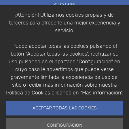
Aviso Legal
Política de Cookies
¡Atención! Utilizamos cookies propias y de
Política de Privacidad
terceros para ofrecerle una mejor experiencia y
Condiciones de compra
servicio.
Identificarse
Registrarse
Puede aceptar todas las cookies pulsando el
botón “Aceptar todas las cookies”, rechazar su
uso pulsando en el apartado "Configuración" en
cuyo caso le advertimos que puede verse
Empresa
|
Aviso Legal
|
Política de Privacidad
|
gravemente limitada la experiencia de uso del
Política de Cookies
sitio o recibir más información sobre nuestra
© Copyright 1994 - 2026. Addlink Software
Política de Cookies
clicando en "Más información".
Científico, S.L.
Distribuidor de soluciones software para España y
ACEPTAR TODAS LAS COOKIES
Portugal.
CONFIGURACIÓN