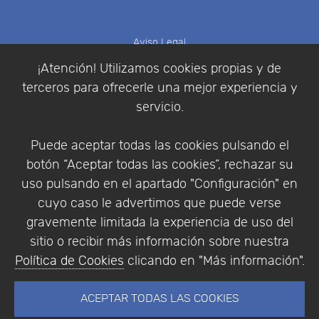
Aviso Legal
Política de Cookies
¡Atención! Utilizamos cookies propias y de
Política de Privacidad
terceros para ofrecerle una mejor experiencia y
Condiciones de compra
servicio.
Identificarse
Registrarse
Puede aceptar todas las cookies pulsando el
botón “Aceptar todas las cookies”, rechazar su
uso pulsando en el apartado "Configuración" en
cuyo caso le advertimos que puede verse
Empresa
|
Aviso Legal
|
Política de Privacidad
|
gravemente limitada la experiencia de uso del
Política de Cookies
sitio o recibir más información sobre nuestra
© Copyright 1994 - 2026. Addlink Software
Política de Cookies
clicando en "Más información".
Científico, S.L.
Distribuidor de soluciones software para España y
ACEPTAR TODAS LAS COOKIES
Portugal.