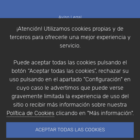
Aviso Legal
Política de Cookies
¡Atención! Utilizamos cookies propias y de
Política de Privacidad
terceros para ofrecerle una mejor experiencia y
Condiciones de compra
servicio.
Identificarse
Registrarse
Puede aceptar todas las cookies pulsando el
botón “Aceptar todas las cookies”, rechazar su
uso pulsando en el apartado "Configuración" en
cuyo caso le advertimos que puede verse
Empresa
|
Aviso Legal
|
Política de Privacidad
|
gravemente limitada la experiencia de uso del
Política de Cookies
sitio o recibir más información sobre nuestra
© Copyright 1994 - 2026. Addlink Software
Política de Cookies
clicando en "Más información".
Científico, S.L.
Distribuidor de soluciones software para España y
ACEPTAR TODAS LAS COOKIES
Portugal.