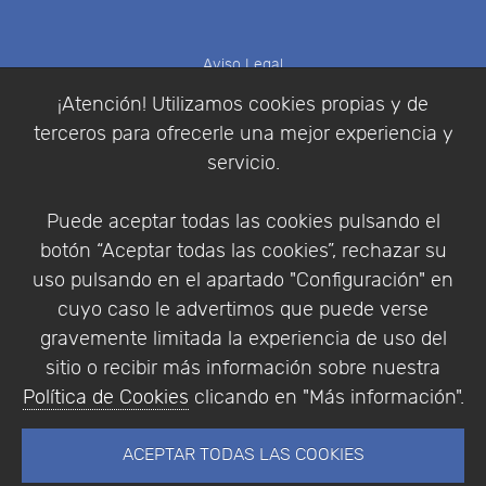
Aviso Legal
Política de Cookies
¡Atención! Utilizamos cookies propias y de
Política de Privacidad
terceros para ofrecerle una mejor experiencia y
Condiciones de compra
servicio.
Identificarse
Registrarse
Puede aceptar todas las cookies pulsando el
botón “Aceptar todas las cookies”, rechazar su
uso pulsando en el apartado "Configuración" en
cuyo caso le advertimos que puede verse
Empresa
|
Aviso Legal
|
Política de Privacidad
|
gravemente limitada la experiencia de uso del
Política de Cookies
sitio o recibir más información sobre nuestra
© Copyright 1994 - 2026. Addlink Software
Política de Cookies
clicando en "Más información".
Científico, S.L.
Distribuidor de soluciones software para España y
ACEPTAR TODAS LAS COOKIES
Portugal.