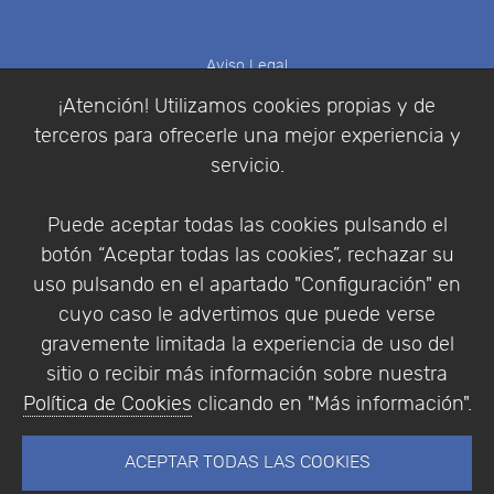
Aviso Legal
Política de Cookies
¡Atención! Utilizamos cookies propias y de
Política de Privacidad
terceros para ofrecerle una mejor experiencia y
Condiciones de compra
servicio.
Identificarse
Registrarse
Puede aceptar todas las cookies pulsando el
botón “Aceptar todas las cookies”, rechazar su
uso pulsando en el apartado "Configuración" en
cuyo caso le advertimos que puede verse
Empresa
|
Aviso Legal
|
Política de Privacidad
|
gravemente limitada la experiencia de uso del
Política de Cookies
sitio o recibir más información sobre nuestra
© Copyright 1994 - 2026. Addlink Software
Política de Cookies
clicando en "Más información".
Científico, S.L.
Distribuidor de soluciones software para España y
ACEPTAR TODAS LAS COOKIES
Portugal.