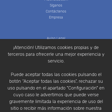
Síganos
Contáctenos
Empresa
Aviso Legal
Política de Cookies
¡Atención! Utilizamos cookies propias y de
Política de Privacidad
terceros para ofrecerle una mejor experiencia y
Condiciones de compra
servicio.
Identificarse
Registrarse
Puede aceptar todas las cookies pulsando el
botón “Aceptar todas las cookies”, rechazar su
uso pulsando en el apartado "Configuración" en
cuyo caso le advertimos que puede verse
Empresa
|
Aviso Legal
|
Política de Privacidad
|
gravemente limitada la experiencia de uso del
Política de Cookies
sitio o recibir más información sobre nuestra