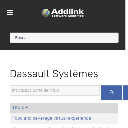
Dassault Systèmes
Introduzca parte del título
Título
Food and beverage virtual experience