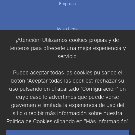
Empresa
Aviso Legal
Política de Cookies
¡Atención! Utilizamos cookies propias y de
Política de Privacidad
terceros para ofrecerle una mejor experiencia y
Condiciones de compra
servicio.
Identificarse
Registrarse
Puede aceptar todas las cookies pulsando el
botón “Aceptar todas las cookies”, rechazar su
uso pulsando en el apartado "Configuración" en
cuyo caso le advertimos que puede verse
Empresa
|
Aviso Legal
|
Política de Privacidad
|
gravemente limitada la experiencia de uso del
Política de Cookies
sitio o recibir más información sobre nuestra
© Copyright 1994 - 2026. Addlink Software
Política de Cookies
clicando en "Más información".
Científico, S.L.
Distribuidor de soluciones software para España y