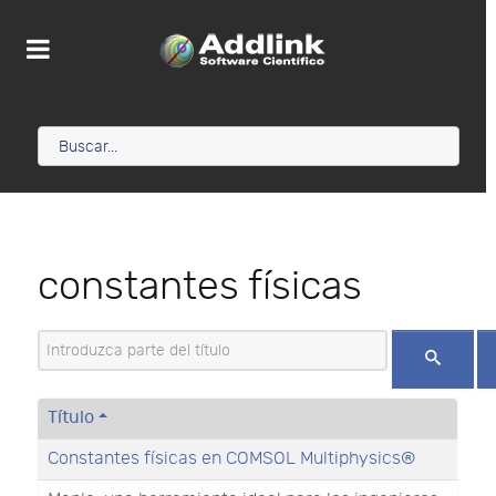
constantes físicas
Introduzca parte del título
Título
Constantes físicas en COMSOL Multiphysics®