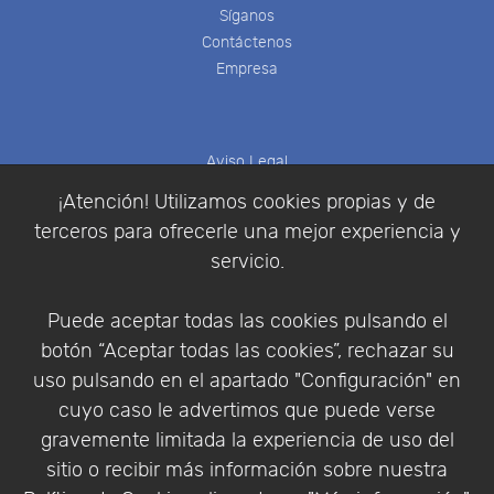
Síganos
Contáctenos
Empresa
Aviso Legal
Política de Cookies
¡Atención! Utilizamos cookies propias y de
Política de Privacidad
terceros para ofrecerle una mejor experiencia y
Condiciones de compra
servicio.
Identificarse
Registrarse
Puede aceptar todas las cookies pulsando el
botón “Aceptar todas las cookies”, rechazar su
uso pulsando en el apartado "Configuración" en
cuyo caso le advertimos que puede verse
Empresa
|
Aviso Legal
|
Política de Privacidad
|
gravemente limitada la experiencia de uso del
Política de Cookies
sitio o recibir más información sobre nuestra
© Copyright 1994 - 2026. Addlink Software