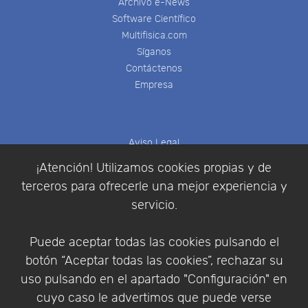
Archivo e-News
Software Científico
Multifisica.com
Síganos
Contáctenos
Empresa
Aviso Legal
Política de Cookies
¡Atención! Utilizamos cookies propias y de
Política de Privacidad
terceros para ofrecerle una mejor experiencia y
Condiciones de compra
servicio.
Identificarse
Registrarse
Puede aceptar todas las cookies pulsando el
botón “Aceptar todas las cookies”, rechazar su
uso pulsando en el apartado "Configuración" en
cuyo caso le advertimos que puede verse