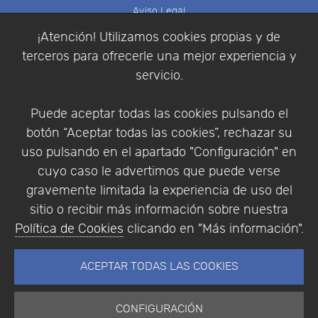
Aviso Legal
Política de Cookies
¡Atención! Utilizamos cookies propias y de
Política de Privacidad
terceros para ofrecerle una mejor experiencia y
Condiciones de compra
servicio.
Identificarse
Registrarse
Puede aceptar todas las cookies pulsando el
botón “Aceptar todas las cookies”, rechazar su
uso pulsando en el apartado "Configuración" en
cuyo caso le advertimos que puede verse
Empresa
|
Aviso Legal
|
Política de Privacidad
|
gravemente limitada la experiencia de uso del
Política de Cookies
sitio o recibir más información sobre nuestra
© Copyright 1994 - 2026. Addlink Software
Política de Cookies
clicando en "Más información".
Científico, S.L.
Distribuidor de soluciones software para España y
ACEPTAR TODAS LAS COOKIES
Portugal.
CONFIGURACIÓN