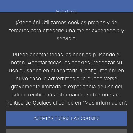
Aviso Legal
Política de Cookies
¡Atención! Utilizamos cookies propias y de
Política de Privacidad
terceros para ofrecerle una mejor experiencia y
Condiciones de compra
servicio.
Identificarse
Registrarse
Puede aceptar todas las cookies pulsando el
botón “Aceptar todas las cookies”, rechazar su
uso pulsando en el apartado "Configuración" en
cuyo caso le advertimos que puede verse
Empresa
|
Aviso Legal
|
Política de Privacidad
|
gravemente limitada la experiencia de uso del
Política de Cookies
sitio o recibir más información sobre nuestra
© Copyright 1994 - 2026. Addlink Software
Política de Cookies
clicando en "Más información".
Científico, S.L.
Distribuidor de soluciones software para España y
ACEPTAR TODAS LAS COOKIES
Portugal.