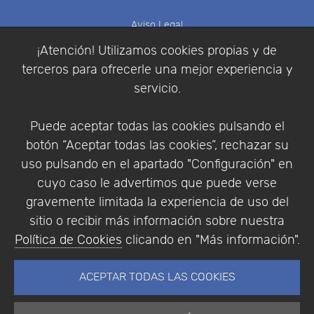
Aviso Legal
Política de Cookies
¡Atención! Utilizamos cookies propias y de
Política de Privacidad
terceros para ofrecerle una mejor experiencia y
Condiciones de compra
servicio.
Identificarse
Registrarse
Puede aceptar todas las cookies pulsando el
botón “Aceptar todas las cookies”, rechazar su
uso pulsando en el apartado "Configuración" en
cuyo caso le advertimos que puede verse
Empresa
|
Aviso Legal
|
Política de Privacidad
|
gravemente limitada la experiencia de uso del
Política de Cookies
sitio o recibir más información sobre nuestra
© Copyright 1994 - 2026. Addlink Software
Política de Cookies
clicando en "Más información".
Científico, S.L.
Distribuidor de soluciones software para España y
ACEPTAR TODAS LAS COOKIES
Portugal.