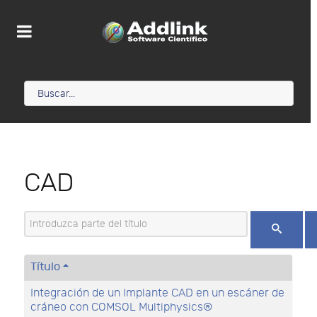
CAD
Introduzca parte del título
Título
Integración de un Implante CAD en un escáner de
cráneo con COMSOL Multiphysics®