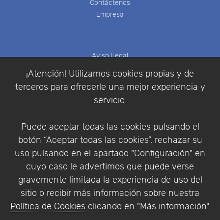
Contáctenos
Empresa
Aviso Legal
Política de Cookies
¡Atención! Utilizamos cookies propias y de
Política de Privacidad
terceros para ofrecerle una mejor experiencia y
Condiciones de compra
servicio.
Identificarse
Registrarse
Puede aceptar todas las cookies pulsando el
botón “Aceptar todas las cookies”, rechazar su
uso pulsando en el apartado "Configuración" en
cuyo caso le advertimos que puede verse
Empresa
|
Aviso Legal
|
Política de Privacidad
|
gravemente limitada la experiencia de uso del
Política de Cookies
sitio o recibir más información sobre nuestra
© Copyright 1994 - 2026. Addlink Software
Política de Cookies
clicando en "Más información".
Científico, S.L.