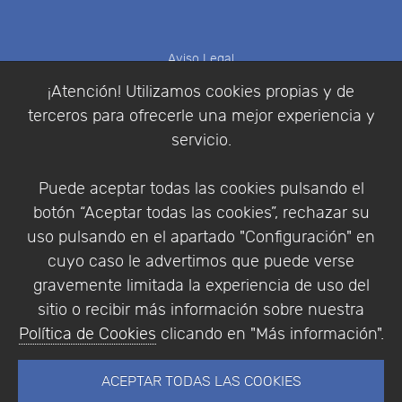
Aviso Legal
Política de Cookies
¡Atención! Utilizamos cookies propias y de
Política de Privacidad
terceros para ofrecerle una mejor experiencia y
Condiciones de compra
servicio.
Identificarse
Registrarse
Puede aceptar todas las cookies pulsando el
botón “Aceptar todas las cookies”, rechazar su
uso pulsando en el apartado "Configuración" en
cuyo caso le advertimos que puede verse
Empresa
|
Aviso Legal
|
Política de Privacidad
|
gravemente limitada la experiencia de uso del
Política de Cookies
sitio o recibir más información sobre nuestra
© Copyright 1994 - 2026. Addlink Software
Política de Cookies
clicando en "Más información".
Científico, S.L.
Distribuidor de soluciones software para España y
ACEPTAR TODAS LAS COOKIES
Portugal.