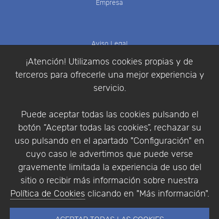
Empresa
Aviso Legal
Política de Cookies
¡Atención! Utilizamos cookies propias y de
Política de Privacidad
terceros para ofrecerle una mejor experiencia y
Condiciones de compra
servicio.
Identificarse
Registrarse
Puede aceptar todas las cookies pulsando el
botón “Aceptar todas las cookies”, rechazar su
uso pulsando en el apartado "Configuración" en
cuyo caso le advertimos que puede verse
Empresa
|
Aviso Legal
|
Política de Privacidad
|
gravemente limitada la experiencia de uso del
Política de Cookies
sitio o recibir más información sobre nuestra
© Copyright 1994 - 2026. Addlink Software
Política de Cookies
clicando en "Más información".
Científico, S.L.
Distribuidor de soluciones software para España y