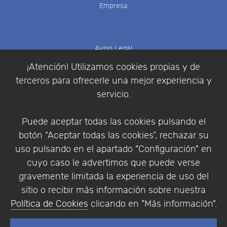
Empresa
Aviso Legal
Política de Cookies
¡Atención! Utilizamos cookies propias y de
Política de Privacidad
terceros para ofrecerle una mejor experiencia y
Condiciones de compra
servicio.
Identificarse
Registrarse
Puede aceptar todas las cookies pulsando el
botón “Aceptar todas las cookies”, rechazar su
uso pulsando en el apartado "Configuración" en
cuyo caso le advertimos que puede verse
Empresa
|
Aviso Legal
|
Política de Privacidad
|
gravemente limitada la experiencia de uso del
Política de Cookies
sitio o recibir más información sobre nuestra
© Copyright 1994 - 2026. Addlink Software
Política de Cookies
clicando en "Más información".
Científico, S.L.
Distribuidor de soluciones software para España y