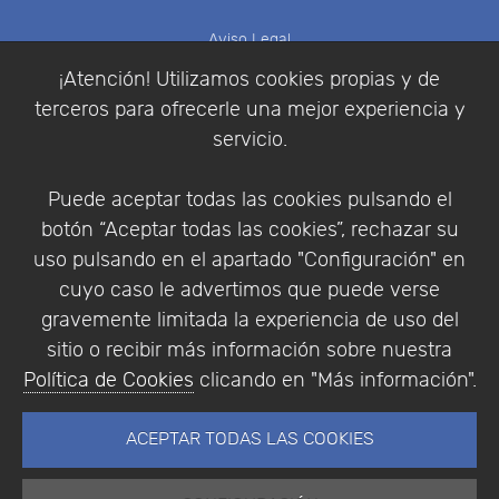
Aviso Legal
Política de Cookies
¡Atención! Utilizamos cookies propias y de
Política de Privacidad
terceros para ofrecerle una mejor experiencia y
Condiciones de compra
servicio.
Identificarse
Registrarse
Puede aceptar todas las cookies pulsando el
botón “Aceptar todas las cookies”, rechazar su
uso pulsando en el apartado "Configuración" en
cuyo caso le advertimos que puede verse
Empresa
|
Aviso Legal
|
Política de Privacidad
|
gravemente limitada la experiencia de uso del
Política de Cookies
sitio o recibir más información sobre nuestra
© Copyright 1994 - 2026. Addlink Software
Política de Cookies
clicando en "Más información".
Científico, S.L.
Distribuidor de soluciones software para España y
ACEPTAR TODAS LAS COOKIES
Portugal.