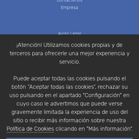
Contáctenos
Empresa
Aviso Legal
Política de Cookies
¡Atención! Utilizamos cookies propias y de
Política de Privacidad
terceros para ofrecerle una mejor experiencia y
Condiciones de compra
servicio.
Identificarse
Registrarse
Puede aceptar todas las cookies pulsando el
botón “Aceptar todas las cookies”, rechazar su
uso pulsando en el apartado "Configuración" en
cuyo caso le advertimos que puede verse
Empresa
|
Aviso Legal
|
Política de Privacidad
|
gravemente limitada la experiencia de uso del
Política de Cookies
sitio o recibir más información sobre nuestra
© Copyright 1994 - 2026. Addlink Software
Política de Cookies
clicando en "Más información".
Científico, S.L.