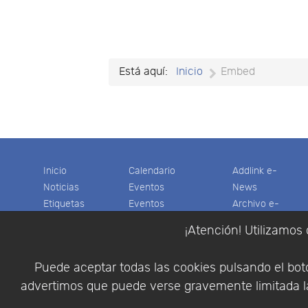
Está aquí:
Inicio
Embed
Inicio
Calendario
Addlink e-
Noticias
Eventos
News
Etiquetas
Eventos
Archivo e-
Productos
pasados
News
¡Atención! Utilizamos 
Soporte
Colaboradores
Software
Tienda
Encuestas
Científico
Puede aceptar todas las cookies pulsando el botó
Cesta
Descargas
Multifisica.com
advertimos que puede verse gravemente limitada la
Videos
Síganos
Contáctenos