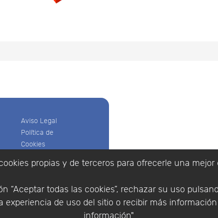
Aviso Legal
Política de
Cookies
Política de
cookies propias y de terceros para ofrecerle una mejor 
Privacidad
Empresa
|
Aviso Legal
|
Po
Condiciones
|
Política de Cookies
n “Aceptar todas las cookies”, rechazar su uso pulsan
de compra
© Copyright 1994 - 2026. 
 experiencia de uso del sitio o recibir más informació
Identificarse
Científico, S.L.
Registrarse
información".