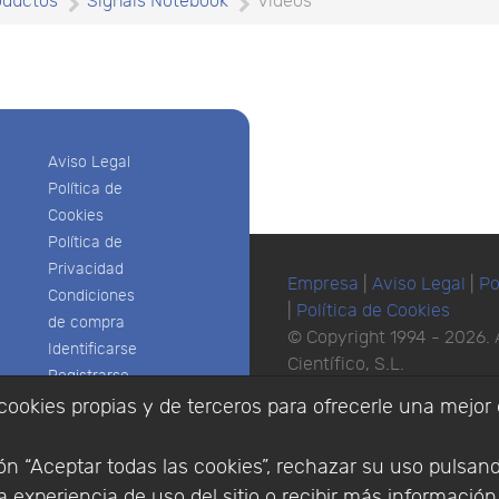
oductos
Signals Notebook
Vídeos
Aviso Legal
Política de
Cookies
Política de
Privacidad
Empresa
|
Aviso Legal
|
Po
Condiciones
|
Política de Cookies
de compra
© Copyright 1994 - 2026. 
Identificarse
Científico, S.L.
Registrarse
Distribuidor de solucione
cookies propias y de terceros para ofrecerle una mejor 
España y Portugal.
n “Aceptar todas las cookies”, rechazar su uso pulsan
 experiencia de uso del sitio o recibir más informació