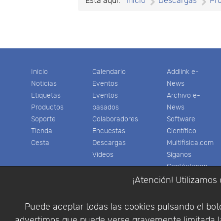
Está aquí:
Inicio
Descargas
Pr
×
- - Vídeos
Inicio
Calendario
Addlink e-
Noticias
Eventos
News
Etiquetas
Eventos
Archivo e-
Productos
pasados
News
Soporte
Colaboradores
Software
Tienda
Encuestas
Científico
Cesta
Descargas
Multifisica.com
Videos
Síganos
Contáctenos
Empresa
¡Atención! Utilizamos 
Puede aceptar todas las cookies pulsando el botó
advertimos que puede verse gravemente limitada la