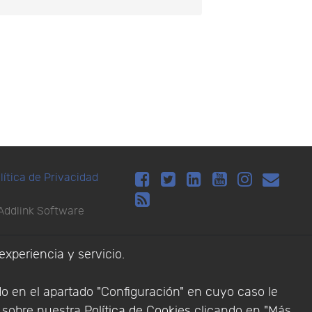
×
lítica de Privacidad
Addlink Software
s software para
experiencia y servicio.
do en el apartado "Configuración" en cuyo caso le
n sobre nuestra
Política de Cookies
clicando en "Más