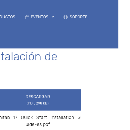
DUCTOS
EVENTOS
SOPORTE
stalación de
DESCARGAR
(
PDF,
298 KB
)
nitab_17_Quick_Start_Installation_G
uide-es.pdf