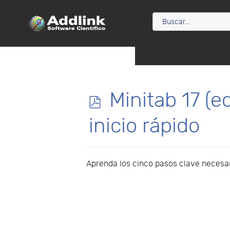
p
Minitab 17 (e
d
inicio rápido
f
Aprenda los cinco pasos clave necesari