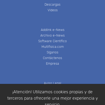
Descargas
Videos
Addlink e-News
Archivo e-News
Software Científico
Multifisica.com
Síganos
Contáctenos
Empresa
Aviso Legal
Política de Cookies
¡Atención! Utilizamos cookies propias y de
Política de Privacidad
terceros para ofrecerle una mejor experiencia y
Condiciones de compra
servicio.