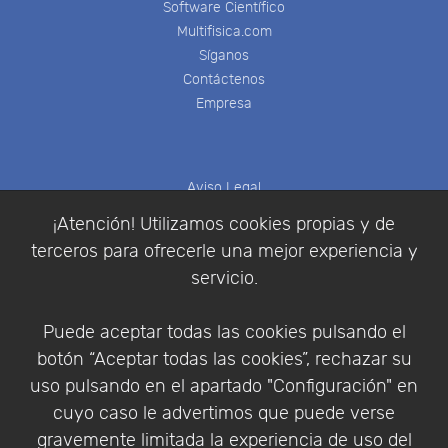
Software Científico
Multifisica.com
Síganos
Contáctenos
Empresa
Aviso Legal
Política de Cookies
¡Atención! Utilizamos cookies propias y de
Política de Privacidad
terceros para ofrecerle una mejor experiencia y
Condiciones de compra
servicio.
Identificarse
Registrarse
Puede aceptar todas las cookies pulsando el
botón “Aceptar todas las cookies”, rechazar su
uso pulsando en el apartado "Configuración" en
cuyo caso le advertimos que puede verse
Empresa
|
Aviso Legal
|
Política de Privacidad
|
gravemente limitada la experiencia de uso del