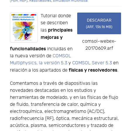
(FEM, MEF)
,
Resolvedores
,
simulación multifísica
Tutorial donde
DESCARGAR
se describen
(
ARF,
136.16 MB
)
principales
las
mejoras y
comsol-webex-
20170609.arf
funcionalidades
incluidas en
la nueva versión de
COMSOL
Multiphysics, la versión 5.3
y
COMSOL Sever 5.3
en
físicas y resolvedores
relación a los apartados de
.
Comentamos a través de diapositivas las
novedades destacadas en los estudios y
herramientas de modelado, y en las físicas de flujo
de fluido, transferencia de calor, química y
electroquímica, electromagnetismo (AC/DC),
radiofrecuencia (RF), óptica, mecánica estructural,
acústica, plasma, semiconductores y trazado de