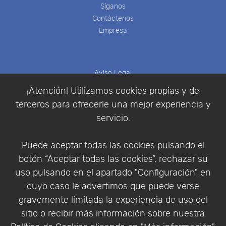
Síganos
Contáctenos
Empresa
Aviso Legal
Política de Cookies
¡Atención! Utilizamos cookies propias y de
Política de Privacidad
terceros para ofrecerle una mejor experiencia y
Condiciones de compra
servicio.
Identificarse
Registrarse
Puede aceptar todas las cookies pulsando el
botón “Aceptar todas las cookies”, rechazar su
uso pulsando en el apartado "Configuración" en
cuyo caso le advertimos que puede verse
Empresa
|
Aviso Legal
|
Política de Privacidad
|
gravemente limitada la experiencia de uso del
Política de Cookies
sitio o recibir más información sobre nuestra
© Copyright 1994 - 2026. Addlink Software