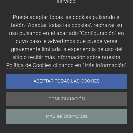
servicio.
Puede aceptar todas las cookies pulsando el
botón “Aceptar todas las cookies”, rechazar su
uso pulsando en el apartado "Configuración" en
cuyo caso le advertimos que puede verse
gravemente limitada la experiencia de uso del
Leaflet
|
Map data ©
OpenStreetMap
contributors,
CC-BY-SA
,
sitio o recibir más información sobre nuestra
Imagery ©
Mapbox
Política de Cookies
clicando en "Más información".
ACEPTAR TODAS LAS COOKIES
CONFIGURACIÓN
MÁS INFORMACIÓN