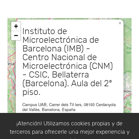
×
+
Instituto de
−
Microelectrónica de
Barcelona (IMB) -
Centro Nacional de
Microelectrónica (CNM)
- CSIC, Bellaterra
(Barcelona). Aula del 2º
piso.
Campus UAB, Carrer dels Til·lers, 08193 Cerdanyola
del Vallès, Barcelona, España
¡Atención! Utilizamos cookies propias y de
terceros para ofrecerle una mejor experiencia y