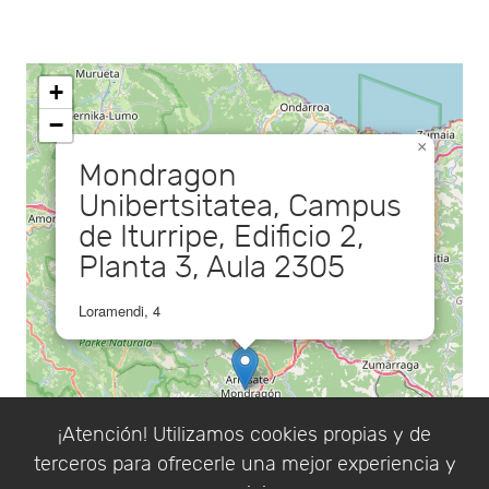
+
−
×
Mondragon
Unibertsitatea, Campus
de Iturripe, Edificio 2,
Planta 3, Aula 2305
Loramendi, 4
¡Atención! Utilizamos cookies propias y de
terceros para ofrecerle una mejor experiencia y