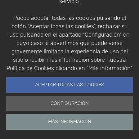
servicio.
Puede aceptar todas las cookies pulsando el
botón “Aceptar todas las cookies”, rechazar su
uso pulsando en el apartado "Configuración" en
cuyo caso le advertimos que puede verse
gravemente limitada la experiencia de uso del
Leaflet
|
Map data ©
OpenStreetMap
contributors,
CC-BY-SA
,
sitio o recibir más información sobre nuestra
Imagery ©
Mapbox
Política de Cookies
clicando en "Más información".
ACEPTAR TODAS LAS COOKIES
CONFIGURACIÓN
MÁS INFORMACIÓN