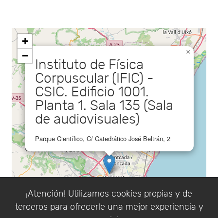
+
×
−
Instituto de Física
Corpuscular (IFIC) -
CSIC. Edificio 1001.
Planta 1. Sala 135 (Sala
de audiovisuales)
Parque Científico, C/ Catedrático José Beltrán, 2
¡Atención! Utilizamos cookies propias y de
terceros para ofrecerle una mejor experiencia y