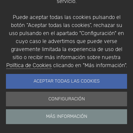
servicio.
Puede aceptar todas las cookies pulsando el
botón “Aceptar todas las cookies”, rechazar su
uso pulsando en el apartado "Configuración" en
cuyo caso le advertimos que puede verse
gravemente limitada la experiencia de uso del
Leaflet
|
Map data ©
OpenStreetMap
contributors,
CC-BY-SA
,
sitio o recibir más información sobre nuestra
Imagery ©
Mapbox
Política de Cookies
clicando en "Más información".
ACEPTAR TODAS LAS COOKIES
CONFIGURACIÓN
MÁS INFORMACIÓN