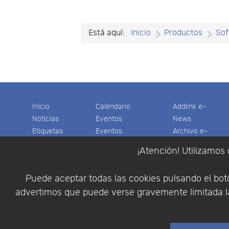
Está aquí:
Inicio
Productos
Sof
Inicio
Calendario
Addlink e-
Noticias
Eventos
News
Etiquetas
Eventos
Archivo e-
Productos
pasados
News
¡Atención! Utilizamos 
Soporte
Colaboradores
Software
Tienda
Encuestas
Científico
Puede aceptar todas las cookies pulsando el botó
Cesta
Descargas
Multifisica.com
advertimos que puede verse gravemente limitada la
Videos
Síganos
Contáctenos
Empresa