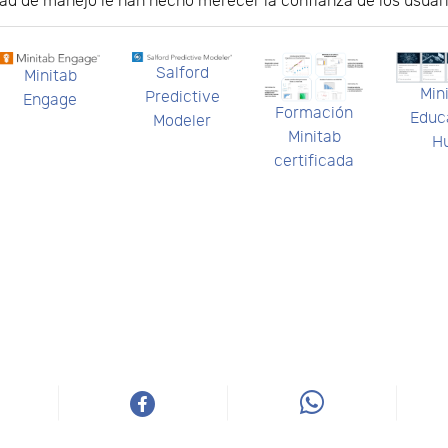
ad de manejo le han hecho merecer la confianza de los usuari
Salford
Minitab
Min
Predictive
Engage
Formación
Educ
Modeler
Minitab
H
certificada