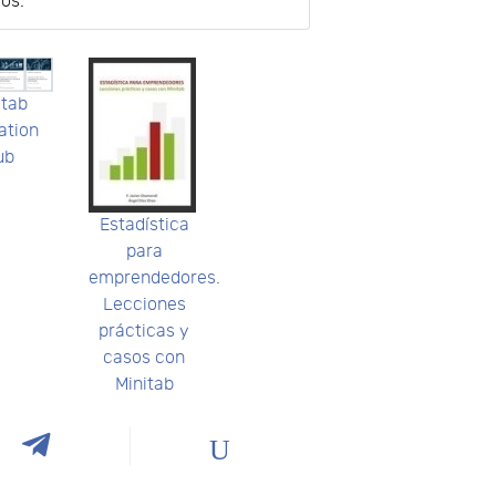
os.
itab
ation
ub
Estadística
para
emprendedores.
Lecciones
prácticas y
casos con
Minitab