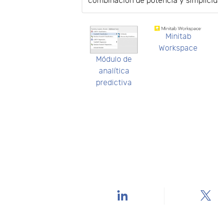
combinación de potencia y simplicid
Minitab
Workspace
Módulo de
analítica
predictiva