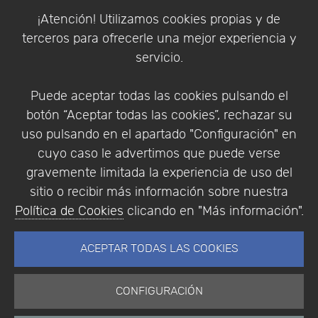
Política de Cookies
¡Atención! Utilizamos cookies propias y de
Política de Privacidad
terceros para ofrecerle una mejor experiencia y
Condiciones de compra
servicio.
Identificarse
Registrarse
Puede aceptar todas las cookies pulsando el
botón “Aceptar todas las cookies”, rechazar su
uso pulsando en el apartado "Configuración" en
cuyo caso le advertimos que puede verse
Empresa
|
Aviso Legal
|
Política de Privacidad
|
gravemente limitada la experiencia de uso del
Política de Cookies
sitio o recibir más información sobre nuestra
© Copyright 1994 - 2026. Addlink Software
Política de Cookies
clicando en "Más información".
Científico, S.L.
Distribuidor de soluciones software para España y
ACEPTAR TODAS LAS COOKIES
Portugal.
CONFIGURACIÓN