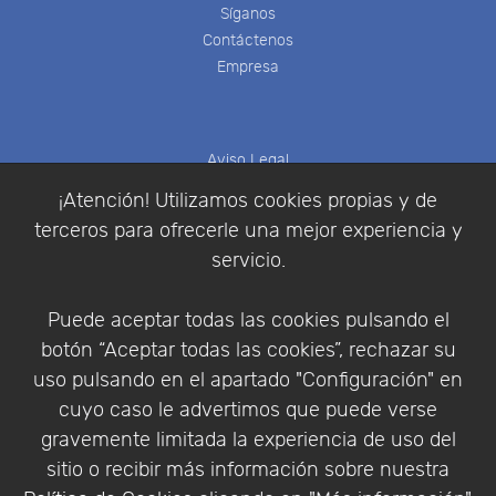
Síganos
Contáctenos
Empresa
Aviso Legal
Política de Cookies
¡Atención! Utilizamos cookies propias y de
Política de Privacidad
terceros para ofrecerle una mejor experiencia y
Condiciones de compra
servicio.
Identificarse
Registrarse
Puede aceptar todas las cookies pulsando el
botón “Aceptar todas las cookies”, rechazar su
uso pulsando en el apartado "Configuración" en
cuyo caso le advertimos que puede verse
Empresa
|
Aviso Legal
|
Política de Privacidad
|
gravemente limitada la experiencia de uso del
Política de Cookies
sitio o recibir más información sobre nuestra
© Copyright 1994 - 2026. Addlink Software