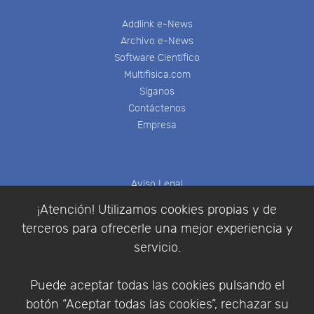
Addlink e-News
Archivo e-News
Software Científico
Multifisica.com
Síganos
Contáctenos
Empresa
Aviso Legal
Política de Cookies
¡Atención! Utilizamos cookies propias y de
Política de Privacidad
terceros para ofrecerle una mejor experiencia y
Condiciones de compra
servicio.
Identificarse
Registrarse
Puede aceptar todas las cookies pulsando el
botón “Aceptar todas las cookies”, rechazar su