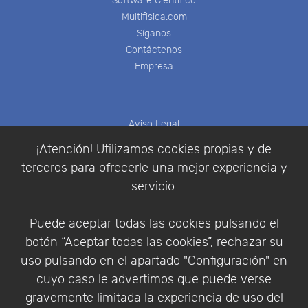
Software Científico
Multifisica.com
Síganos
Contáctenos
Empresa
Aviso Legal
Política de Cookies
¡Atención! Utilizamos cookies propias y de
Política de Privacidad
terceros para ofrecerle una mejor experiencia y
Condiciones de compra
servicio.
Identificarse
Registrarse
Puede aceptar todas las cookies pulsando el
botón “Aceptar todas las cookies”, rechazar su
uso pulsando en el apartado "Configuración" en
cuyo caso le advertimos que puede verse
Empresa
|
Aviso Legal
|
Política de Privacidad
|
gravemente limitada la experiencia de uso del